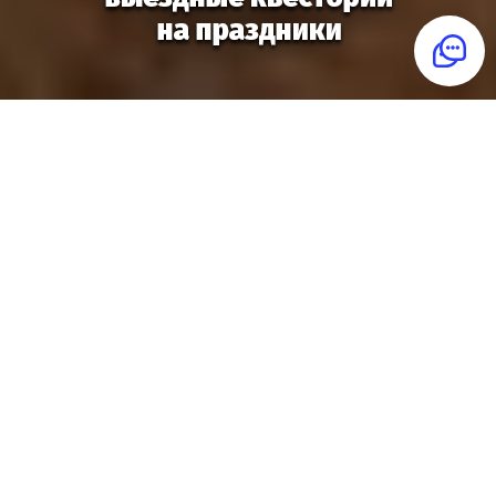
Распределенная команда?
Играйте в квестории онлайн!
Подробнее
Квестория
— игра для праздника, когда
хочется удивить гостей и попробовать
что-то новое. Домой, в офис, школу или
кафе приедет ведущий с игрой, и гости
перевоплотятся в героев, например,
детектива.