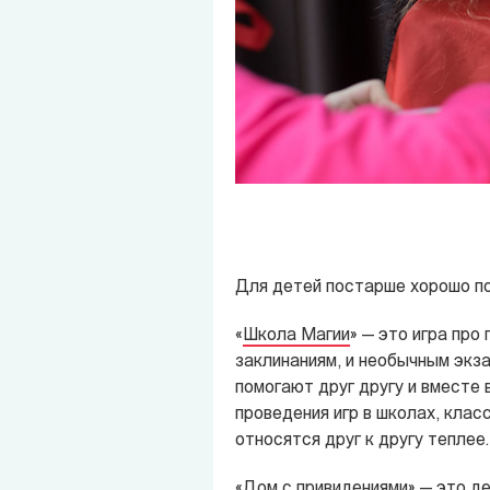
Для детей постарше хорошо п
«
Школа Магии
»
— это игра про 
заклинаниям, и необычным экз
помогают друг другу и вместе
проведения игр в школах, клас
относятся друг к другу теплее.
«
Дом с привидениями
»
— это де