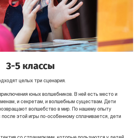
3-5 классы
одходят целых три
сценария.
приключения юных волшебников. В ней есть место и
аменам, и секретам, и волшебным существам. Дети
 возвращают волшебство в мир. По нашему опыту
с после этой игры по-особенному сплачивается, дети
тектив со страшилками, которые пользуются у детей